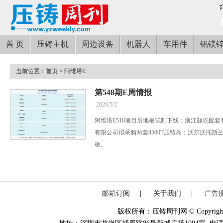
首 页
压铸主机
周边设备
机器人
车用件
铝镁
当前位置：
首页
> 阿维塔E
第548期E周情报
2026/5/2
阿维塔E518项目后地板试制下线；浙江颢屹配
有限公司拟采购两套4500T压铸岛；沃尔沃托斯
板。
邮箱订阅
|
关于我们
|
广告
版权所有：压铸周刊网 © Copyright 20