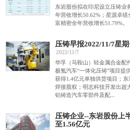
东岩股份拟在印尼设立压铸业
年营收增长50.62%；星源卓镁
富精密全年营收增长51.79%。
压铸早报2022/11/7星
2022/11/7
华孚（马鞍山）轻金属合金配
极氪汽车“一体化压铸”项目提
获得1.4亿元单独供货项目；
焊接股权；明志科技开发出超
铝铸造汽车零部件及配...
压铸企业--东岩股份上
至1.56亿元