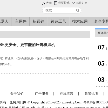
收藏
我要投稿
邮件订阅
机器人
车用件
铝镁锌
铸造工艺
技术应用
名企专
压铸早
推出更安全、更节能的压铸模温机
07
8
（深圳）铸业展，亿翔智能设备（深圳）有限公司现场推介其具有多项专利
05
用模温机。
8
03
8
|
关于我们
|
广告服务
|
在线留言
|
政策说明
|
有：压铸周刊网 © Copyright 2013-2025 yzweekly.Com
粤ICP备1808135