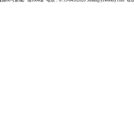
新城广场1004室 电话：0755-84182626 Susan@yzweekly.com 在线