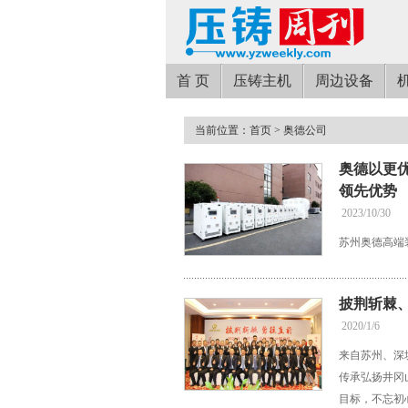
首 页
压铸主机
周边设备
当前位置：
首页
> 奥德公司
奥德以更
领先优势
2023/10/30
苏州奥德高端
披荆斩棘、
2020/1/6
来自苏州、深
传承弘扬井冈山
目标，不忘初