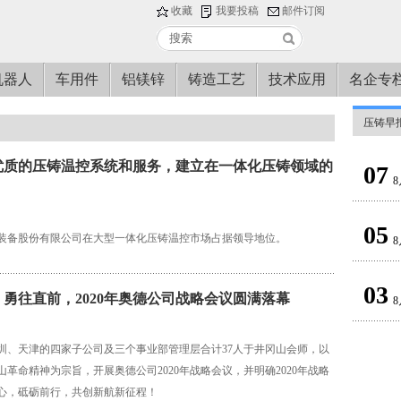
收藏
我要投稿
邮件订阅
机器人
车用件
铝镁锌
铸造工艺
技术应用
名企专
压铸早
优质的压铸温控系统和服务，建立在一体化压铸领域的
07
8
05
装备股份有限公司在大型一体化压铸温控市场占据领导地位。
8
03
勇往直前，2020年奥德公司战略会议圆满落幕
8
圳、天津的四家子公司及三个事业部管理层合计37人于井冈山会师，以
革命精神为宗旨，开展奥德公司2020年战略会议，并明确2020年战略
心，砥砺前行，共创新航新征程！