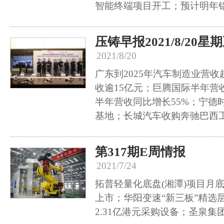
智能终端项目开工；预计明年
压铸早报2021/8/20星
2021/8/20
广东到2025年汽车制造业营
收逾15亿元；巨腾国际半年营
半年营收同比增长55%；宁德
基地；长城汽车收购奔驰巴西
第317期E周情报
2021/7/24
拓普轻量化底盘(湘潭)项目月
上市；华阳变速“新三板”精选
2.31亿港元采购设备；圣泉集