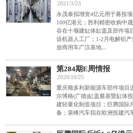
2021/3/23
永茂泰拟增资4亿元用于募投
100亿港元；胜利精密收购中晟
谷在十堰建缸体缸盖及部件项
设机器人工厂；1-2月电解铝产量
放商用车广汉基地...
第284期E周情报
2020/10/25
重庆顺多利新能源车部件项目
尔博格(广德)缸盖奠基暨缸体
建轻量化制造项目；巨腾国际斥
备；泉峰汽车拟在欧洲投建汽