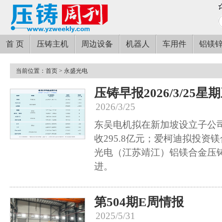
首 页
压铸主机
周边设备
机器人
车用件
铝镁
当前位置：
首页
> 永盛光电
压铸早报2026/3/25星
2026/3/25
东吴电机拟在新加坡设立子公司
收295.8亿元；爱柯迪拟投资
光电（江苏靖江）铝镁合金压
进。
第504期E周情报
2025/5/31