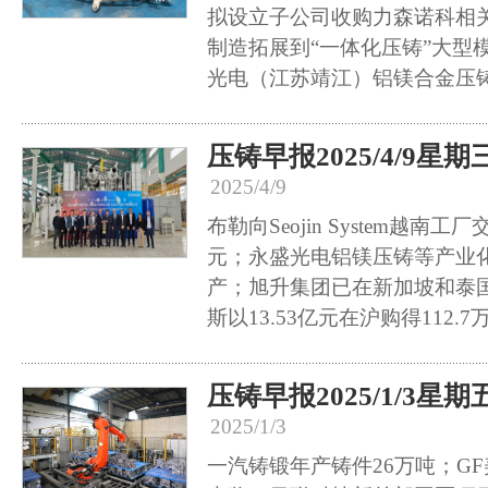
拟设立子公司收购力森诺科相
制造拓展到“一体化压铸”大型
光电（江苏靖江）铝镁合金压
压铸早报2025/4/9星期
2025/4/9
布勒向Seojin System越南工
元；永盛光电铝镁压铸等产业
产；旭升集团已在新加坡和泰
斯以13.53亿元在沪购得112.
压铸早报2025/1/3星期
2025/1/3
一汽铸锻年产铸件26万吨；G