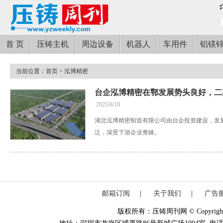
首 页
压铸主机
周边设备
机器人
车用件
铝镁
当前位置：
首页
> 泓博精密
台企泓博精密在鄂发展势头良好，二
2025/6/19
湖北泓博精密制造有限公司由台企投资建设，发
泛，深受下游企业青睐。
邮箱订阅
|
关于我们
|
广告
版权所有：压铸周刊网 © Copyright 20