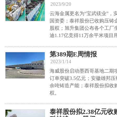
2023/9/20
云海金属更名为“宝武镁业”，
国资委；泰祥股份已收购压铸企业
股权；旭升集团公布各个工厂
迪1.17亿竞得11万余平米项目
第389期E周情报
2023/1/14
海威股份启动墨西哥基地二期
订单突破3.5亿元；安徽雄邦
余吨铸造产能；泰祥股份拟收购宏
权。
泰祥股份拟2.38亿元收