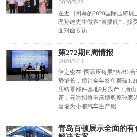
2020/7/22
在近日闭幕的2020国际压铸
理孙建先生做客“直播间”，接
面对面专访。
第272期E周情报
2020/7/18
伊之密在“国际压铸展”售出3
势增长，预计全年签单额破1.
压铸零部件基地9月投产；唐
评；云海拟将重庆博奥原张家
嘉瑞为小鹏汽车生产铝...
青岛百顿展示全面的有
解决方案