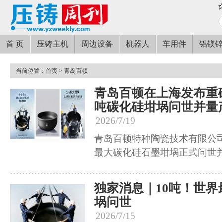
首 页
压铸主机
周边设备
机器人
车用件
铝镁
当前位置：
首页
> 青岛百顿
青岛百顿在上海发布重
吨碳化硅坩埚问世并量
2026/7/19
青岛百顿特种陶瓷技术有限公
最大碳化硅石墨坩埚正式问世
独家消息｜10吨！世
埚问世
2026/7/15