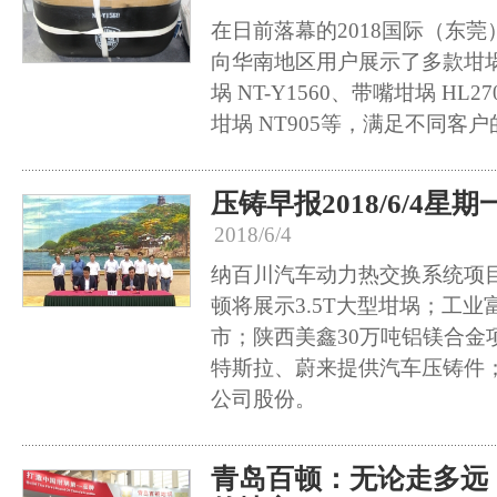
在日前落幕的2018国际（东
向华南地区用户展示了多款坩
埚 NT-Y1560、带嘴坩埚 H
坩埚 NT905等，满足不同客
压铸早报2018/6/4星期
2018/6/4
纳百川汽车动力热交换系统项
顿将展示3.5T大型坩埚；工业
市；陕西美鑫30万吨铝镁合金
特斯拉、蔚来提供汽车压铸件
公司股份。
青岛百顿：无论走多远