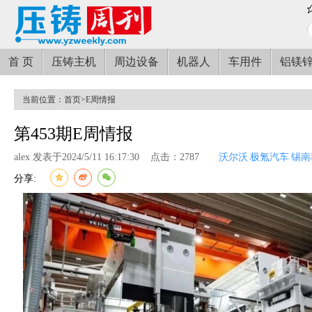
首 页
压铸主机
周边设备
机器人
车用件
铝镁
当前位置：
首页
>
E周情报
第453期E周情报
alex 发表于2024/5/11 16:17:30
点击：2787
沃尔沃
极氪汽车
锡南
分享: