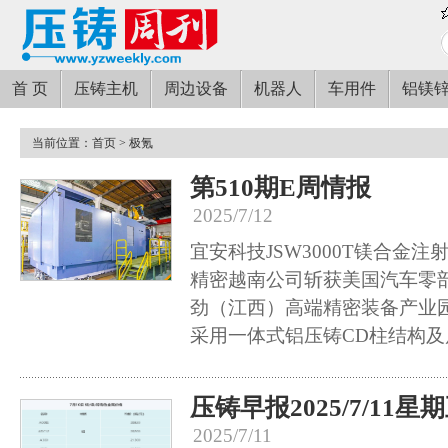
首 页
压铸主机
周边设备
机器人
车用件
铝镁
当前位置：
首页
> 极氪
第510期E周情报
2025/7/12
宜安科技JSW3000T镁合金
精密越南公司斩获美国汽车零
劲（江西）高端精密装备产业园
采用一体式铝压铸CD柱结构
压铸早报2025/7/11星
2025/7/11