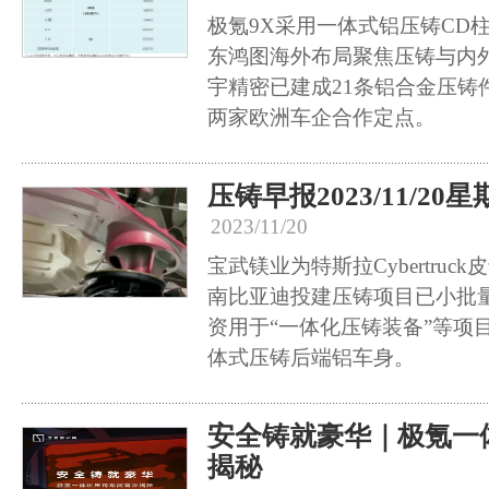
极氪9X采用一体式铝压铸CD
东鸿图海外布局聚焦压铸与内
宇精密已建成21条铝合金压铸
两家欧洲车企合作定点。
压铸早报2023/11/20
2023/11/20
宝武镁业为特斯拉Cybertru
南比亚迪投建压铸项目已小批
资用于“一体化压铸装备”等项目
体式压铸后端铝车身。
安全铸就豪华｜极氪一
揭秘