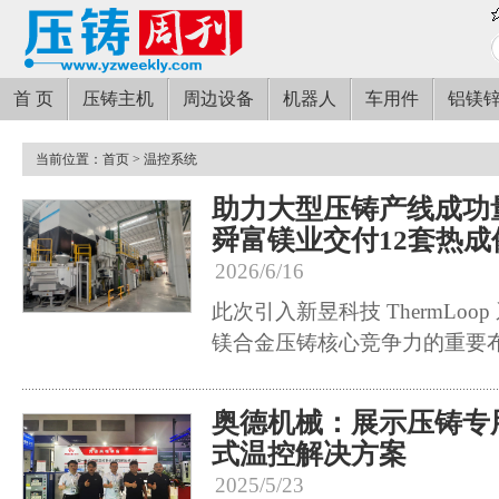
首 页
压铸主机
周边设备
机器人
车用件
铝镁
当前位置：
首页
> 温控系统
助力大型压铸产线成功
舜富镁业交付12套热
2026/6/16
此次引入新昱科技 ThermLo
镁合金压铸核心竞争力的重要
奥德机械：展示压铸专
式温控解决方案
2025/5/23