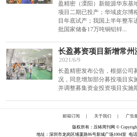
盈精密（溧阳）新能源华东基
项目二期已投产；华域皮尔博
目年底试产；我国上半年整车进
批国家储备17万吨铜铝锌...
长盈募资项目新增常州
2021/6/9
长盈精密发布公告，根据公司
况，同意增加部分募投项目实
并调整募集资金投资项目实施
邮箱订阅
|
关于我们
|
广告
版权所有：压铸周刊网 © Copyright 20
地址：深圳市龙岗区埔厦路86号新城广场1004室 电话：0755-84