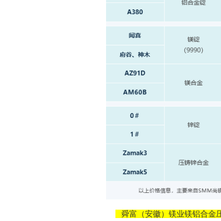
舜富（安徽）镁业镁铝合金