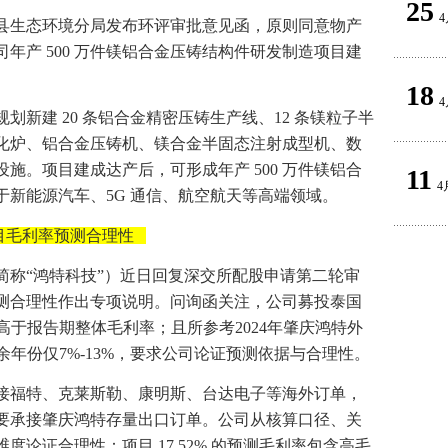
25
4
陵县生态环境分局发布环评审批意见函，原则同意物产
年产 500 万件镁铝合金压铸结构件研发制造项目建
18
4
划新建 20 条铝合金精密压铸生产线、12 条镁粒子半
化炉、铝合金压铸机、镁合金半固态注射成型机、数
施。项目建成达产后，可形成年产 500 万件镁铝合
11
4
新能源汽车、5G 通信、航空航天等高端领域。
目毛利率预测合理性
简称“鸿特科技”）近日回复深交所配股申请第二轮审
测合理性作出专项说明。问询函关注，公司募投泰国
著高于报告期整体毛利率；且所参考2024年肇庆鸿特外
其余年份仅7%-13%，要求公司论证预测依据与合理性。
接福特、克莱斯勒、康明斯、台达电子等海外订单，
要承接肇庆鸿特存量出口订单。公司从核算口径、关
论证合理性：项目 17.52% 的预测毛利率包含高毛