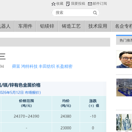
收藏
我要投稿
邮件订阅
机器人
车用件
铝镁锌
铸造工艺
技术应用
名企专
热门推
期三
94
舜富
鸿特科技
丰田纺织
长盈精密