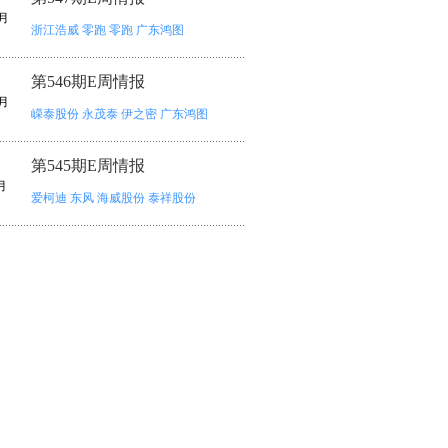
月
浙江浩威
零跑
零跑
广东鸿图
第546期E周情报
月
嵘泰股份
永茂泰
伊之密
广东鸿图
第545期E周情报
月
爱柯迪
东风
海威股份
泰祥股份