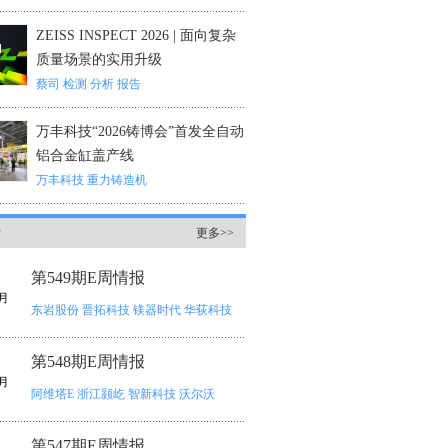
ZEISS INSPECT 2026 | 面向复杂
质量场景的实用升级
蔡司
检测
分析
报告
万丰科技“2026铸博会”首发全自动
铝合金缸盖产线
万丰科技
重力铸造机
情
更多>>
第549期E周情报
月
东岩股份
晋拓科技
镁器时代
华荻科技
第548期E周情报
月
阿维塔E
浙江颢屹
智新科技
沃尔沃
第547期E周情报