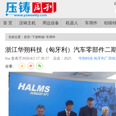
首 页
压铸主机
周边设备
机器人
车用件
铝镁
当前位置：
首页
>
下游终端
>
车用件
浙江华朔科技（匈牙利）汽车零部件二
lisa 发表于2026/4/2 17:30:17
点击：2625
华朔科技
匈牙利厂房竣
分享: