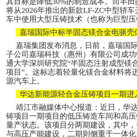
其目标是降低30%的制造成本。而丰
将从2026年推出的新款LF-ZC中型轿
车中使用大型压铸技术（也称为巨型压
嘉瑞国际中标半固态镁合金电驱壳
嘉瑞集团发布消息，日前，嘉瑞国
子公司嘉瑞科技（惠州）有限公司成功
通大学深圳研究院“半固态注射成型镁
项目”。这标志着轻量化镁合金材料将
源汽车上。
华达新能源轻合金压铸项目一期进
靖江市融媒体中心报道：近日，华
铸项目一期项目的低压铸造车间和高压
量产状态。该项目分两期建设，其中，
与高压产能建设，二期则侧重于一体化