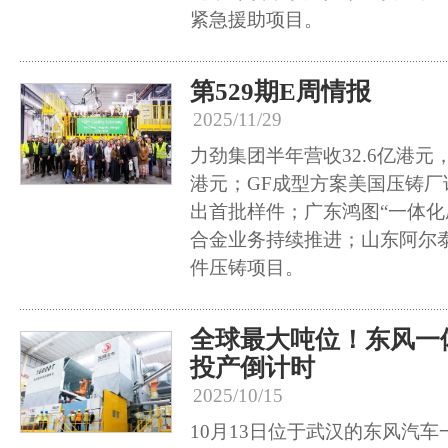
紧急援助项目。
第529期E周情报
2025/11/29
力劲集团半年营收32.6亿港元，
港元；GF成型方案美国压铸厂试
出首批样件；广东鸿图“一体化
合金业务持续推进；山东阿尔
件压铸项目。
全球最大吨位！东风一
投产倒计时
2025/10/15
10月13日位于武汉的东风汽