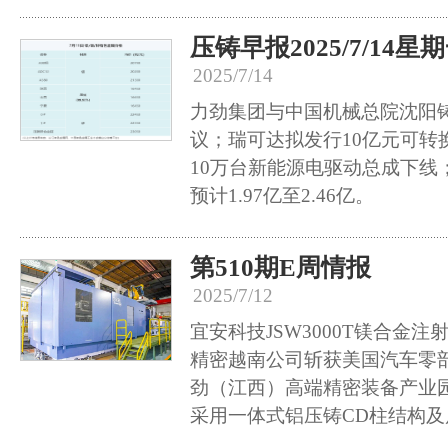
压铸早报2025/7/14星
2025/7/14
力劲集团与中国机械总院沈阳
议；瑞可达拟发行10亿元可转
10万台新能源电驱动总成下线
预计1.97亿至2.46亿。
第510期E周情报
2025/7/12
宜安科技JSW3000T镁合金
精密越南公司斩获美国汽车零
劲（江西）高端精密装备产业园
采用一体式铝压铸CD柱结构