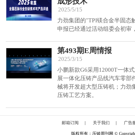
成形技术
2025/5/15
力劲集团的"TPI镁合金半固态
申报已经通过活动组委会初审
第493期E周情报
2025/3/15
小鹏新款G6采用12000T一
展一体化压铸产品线汽车零部
械将开发超大型压铸机；力劲
压铸工艺方案。
邮箱订阅
|
关于我们
|
广告
版权所有：压铸周刊网 © Copyright 20