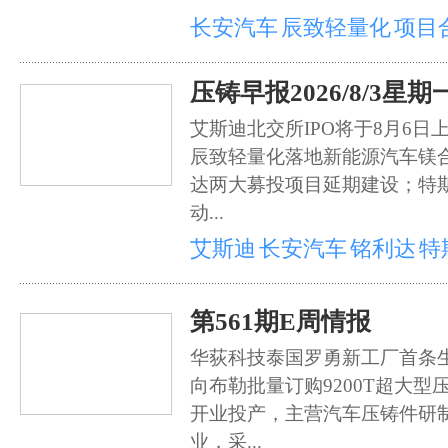
长安汽车
辰致轻量化
项目
压铸早报2026/8/3星期
艾斯迪北交所IPO将于8月6
辰致轻量化落地新能源汽车镁
达两大募投项目延期建设；特斯
动...
艾斯迪
长安汽车
铭利达
特
第561期E周情报
华荻科技泰国罗勇新工厂首条
向布勒批量订购9200T超大
开业投产，主营汽车压铸件研
业，采...