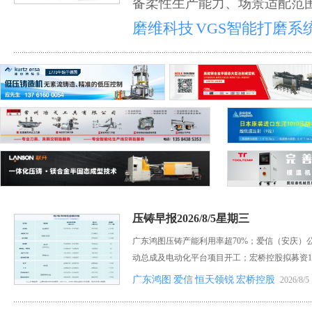
备柔性生产能力、场景适配范
磨维科技
VGS智能打磨系
压铸早报2026/8/5星期三
广东鸿图压铸产能利用率超70%；爱信（安庆）
动总成及电动化平台项目开工；宏桥控股拟募资1
广东鸿图
爱信
恒天领锐
宏桥控股
2026/8/5