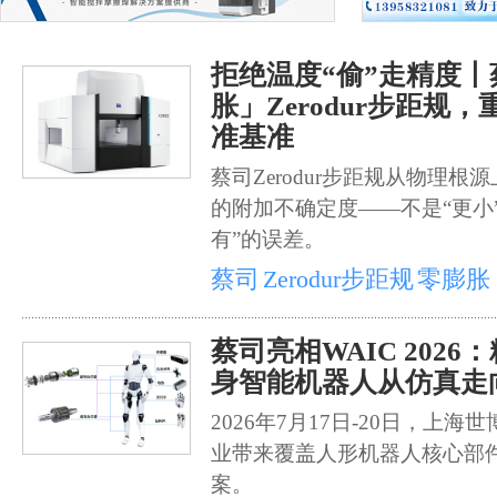
拒绝温度“偷”走精度
胀」Zerodur步距规
准基准
蔡司Zerodur步距规从物理
的附加不确定度——不是“更小
有”的误差。
蔡司
Zerodur步距规
零膨胀
蔡司亮相WAIC 202
身智能机器人从仿真走
2026年7月17日-20日，上
业带来覆盖人形机器人核心部
案。