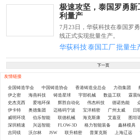
极速攻坚，泰国罗勇新
利量产
7月23日，华荻科技在泰国罗
线正式实现批量生产。
华荻科技
泰国工厂
批量生
友情链接
全国铸造学会
中国铸造协会
香港铸造业总会
力劲集团
伊之密
海燕科技
铸造星球
宇部机械
数益工联
霖晨
史杰克西
爱地环保
辉胜自动化
伟杰科技
德诺热能
伊卡特
奥德集团
迈格码宁波
宝洋精密
广州太威
日
威明环境
伯乐智能
联德机械
海克斯康
艾嘉亚
图坦
深圳精速
兴远智能
FLOW-3D
格力智能装备
鑫林模具
吉同镁
沃尔林
JSW
联升精密
普莱克斯
上海辽远