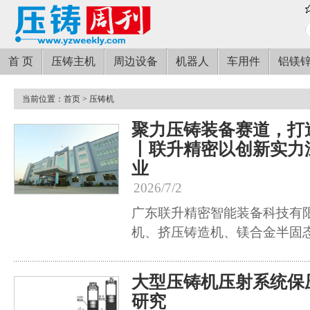
首 页
压铸主机
周边设备
机器人
车用件
铝镁
当前位置：
首页
> 压铸机
聚力压铸装备赛道，打
丨联升精密以创新实力
业
2026/7/2
广东联升精密智能装备科技有
机、挤压铸造机、镁合金半固
大型压铸机压射系统保
研究