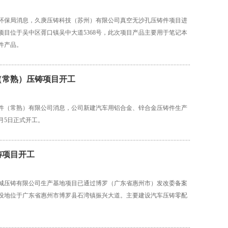
环保局消息，久庚压铸科技（苏州）有限公司真空无沙孔压铸件项目进
项目位于吴中区胥口镇吴中大道5368号，此次项目产品主要用于笔记本
件产品。
（常熟）压铸项目开工
件（常熟）有限公司消息，公司新建汽车用铝合金、锌合金压铸件生产
月5日正式开工。
铸项目开工
城压铸有限公司生产基地项目已通过博罗（广东省惠州市）发改委备案
设地位于广东省惠州市博罗县石湾镇振兴大道。主要建设汽车压铸零配