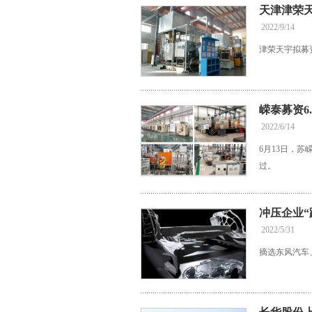
天津津荣天
2022/9/14
津荣天宇拟募
嵘泰募资6
2022/6/14
6月13日，
过。
冲压企业
2022/5/31
摘选东风汽车