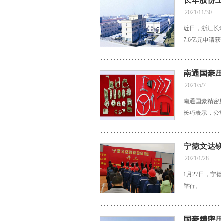
长华股份
2021/11/30
近日，浙江长
7.6亿元申请
南通国豪
2021/5/7
南通国豪精密
长巧表示，公
宁德文达镁
2021/1/28
1月27日，
举行。
国豪精密