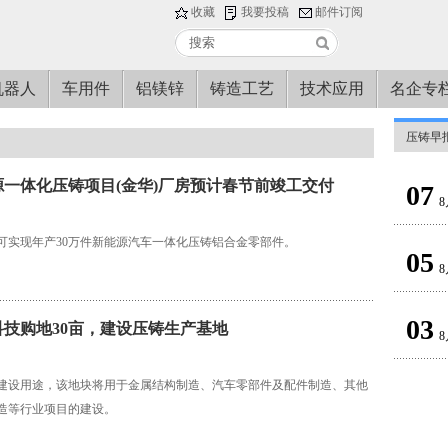
收藏
我要投稿
邮件订阅
机器人
车用件
铝镁锌
铸造工艺
技术应用
名企专
压铸早
一体化压铸项目(金华)厂房预计春节前竣工交付
07
8
可实现年产30万件新能源汽车一体化压铸铝合金零部件。
05
8
03
技购地30亩，建设压铸生产基地
8
建设用途，该地块将用于金属结构制造、汽车零部件及配件制造、其他
造等行业项目的建设。