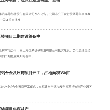
上压铸项目，在武汉建压铸生产基地
华汽车零部件股份有限公司发布公告，公司非公开发行股票募集资金额
获中国证监会批准。
压铸项目二期建设筹备中
压铸有限公司，由上海国豪机械制造有限公司投资建设。公司总经理吴
司的二期也在规划筹备中。
铝合金及压铸项目开工，占地面积350亩
宁德文达镁铝合金项目开工仪式，在福建省宁德市寿宁县三祥锆镁产业园区
压铸项目年底试产