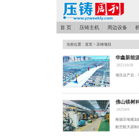
首 页
压铸主机
周边设备
当前位置：
首页
> 压铸项目
华鑫新能源
2025/10/28
项目达产后，
佛山镁树科
2025/6/9
根据宗地规划
航空航天器制