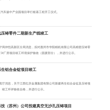
精工汽车扬中产业园项目举行桩基工程开工仪式。
汽压铸零件二期新生产线竣工
护局仲恺高新区分局消息，拟对惠州市华阳精机有限公司高精密压铸零
15#厂房项目竣工环境保护验收（固废部分），并进行公示。
再生铝合金锭项目竣工
境厅消息，关于江西红庆金属集团有限公司新建再生铝合金锭及压铸项
）竣工环评验收合格，并进行公示。
科技（苏州）公司投建真空无沙孔压铸项目