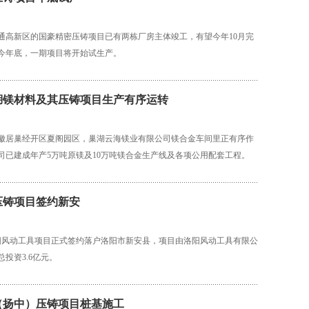
通高新区的国豪精密压铸项目已有两栋厂房主体竣工，有望今年10月完
今年底，一期项目将开始试生产。
湖镁材料及其压铸项目生产有序运转
徽居巢经开区夏阁园区，巢湖云海镁业有限公司镁合金车间里正有序作
司已建成年产5万吨原镁及10万吨镁合金生产线及各项公用配套工程。
压铸项目签约新安
洛阳风动工具项目正式签约落户洛阳市新安县，项目由洛阳风动工具有限公
投资3.6亿元。
（扬中）压铸项目桩基施工