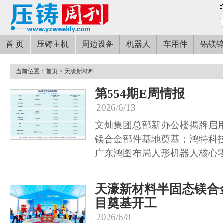
首 页
压铸主机
周边设备
机器人
车用件
铝镁
当前位置：
首页
> 天濠新材料
第554期E周情报
2026/6/13
文灿集团总部新办公楼揭牌启
镁合金部件基地奠基；鸿特科
广东鸿图布局人形机器人核心
天濠新材料半固态镁合
目奠基开工
2026/6/8