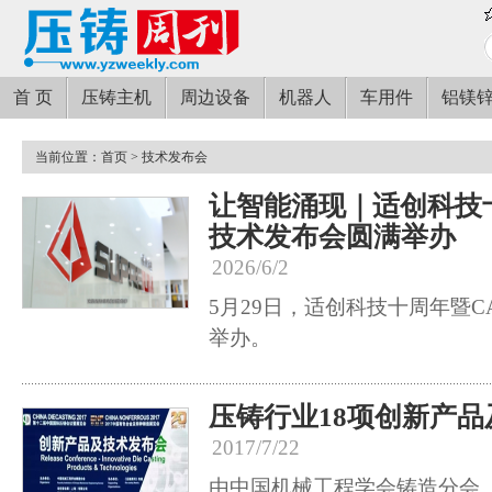
首 页
压铸主机
周边设备
机器人
车用件
铝镁
当前位置：
首页
> 技术发布会
让智能涌现｜适创科技十周
技术发布会圆满举办
2026/6/2
5月29日，适创科技十周年暨CA
举办。
压铸行业18项创新产
2017/7/22
由中国机械工程学会铸造分会