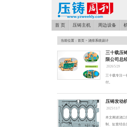
首 页
压铸主机
周边设备
当前位置：
首页
> 浇排系统设计
三十载压
限公司总
2026/5/29
三十载专注一
付。
压铸发动
2025/11/7
本文阐述浇口
制、缸套结合