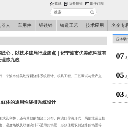
收藏
我要投稿
邮件订阅
机器人
车用件
铝镁锌
铸造工艺
技术应用
名企专
压铸早
铸匠心，以技术破局行业痛点｜记宁波市优美屹科技有
07
8
经理陈九戬
05
行，宁波市优美屹深耕浇排系统设计、模具工程、工艺调试与量产交
8
03
8
机缸体的通用性浇排系统设计
形式及利弊，还有其他的如浇口分布、内浇口导流形式、局部泄漏点控
度、温度场以及双侧浇排不适用的场景、必须使用双侧浇排的场景等