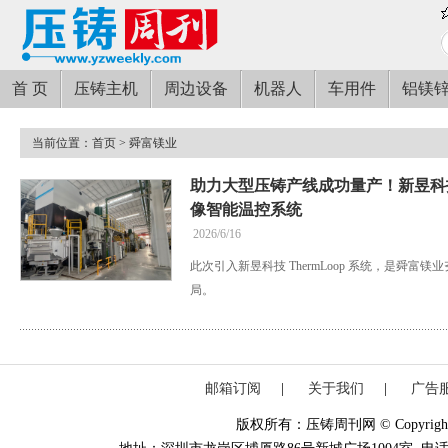
首 页
压铸主机
周边设备
机器人
车用件
铝镁
当前位置：
首页
> 舜富镁业
助力大型压铸产线成功量产！新昱科
像智能温控系统
2026/6/16
此次引入新昱科技 ThermLoop 系统，是舜
局。
邮箱订阅
|
关于我们
|
广告
版权所有：压铸周刊网 © Copyright 20