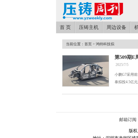
首 页
压铸主机
周边设备
当前位置：
首页
> 鸿特科技拟
第509期
2025/7/5
小鹏G7采用
泰拟投4.5
邮箱订阅
版权所