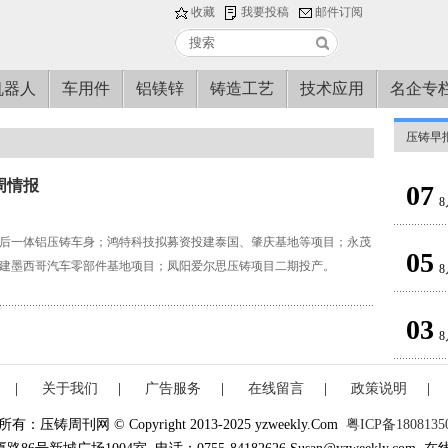
收藏
我要投稿
邮件订阅
机器人
车用件
铝镁锌
铸造工艺
技术应用
名企专
压铸早
E周情报
07
8
前后一体铝压铸车身；鸿特科技拟募资投建泰国、肇庆基地等项目；永茂
05
亿元建墨西哥汽车零部件基地项目；凤阳爱尔思压铸项目二期投产。
8
03
8
|
关于我们
|
广告服务
|
在线留言
|
政策说明
|
有：压铸周刊网 © Copyright 2013-2025 yzweekly.Com
粤ICP备1808135