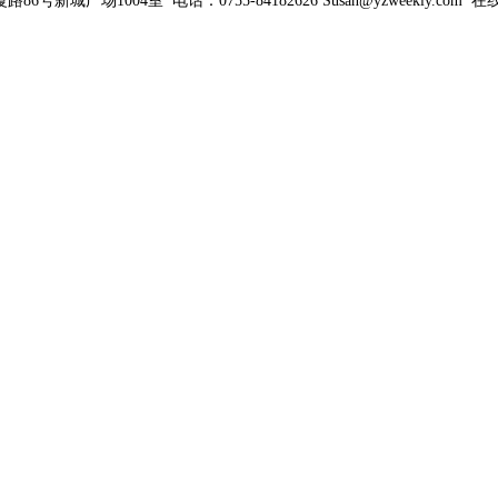
新城广场1004室 电话：0755-84182626 Susan@yzweekly.com 在线