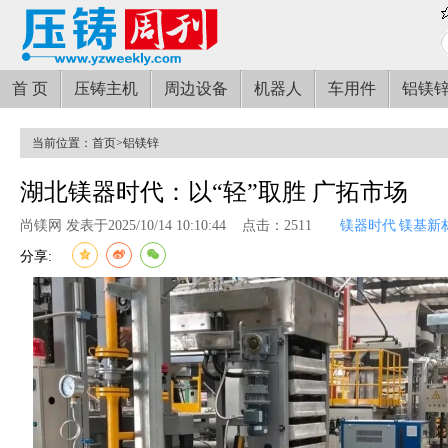
首 页
压铸主机
周边设备
机器人
车用件
铝镁
当前位置：
首页
>
铝镁锌
湖北镁器时代：以“轻”取胜 广拓市场
尚镁网 发表于2025/10/14 10:10:44
点击：2511
镁器时代
镁基新
分享: