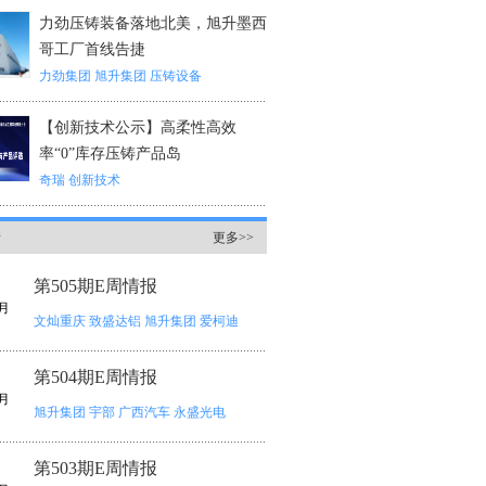
力劲压铸装备落地北美，旭升墨西
哥工厂首线告捷
力劲集团
旭升集团
压铸设备
【创新技术公示】高柔性高效
率“0”库存压铸产品岛
奇瑞
创新技术
情
更多>>
第505期E周情报
月
文灿重庆
致盛达铝
旭升集团
爱柯迪
第504期E周情报
月
旭升集团
宇部
广西汽车
永盛光电
第503期E周情报