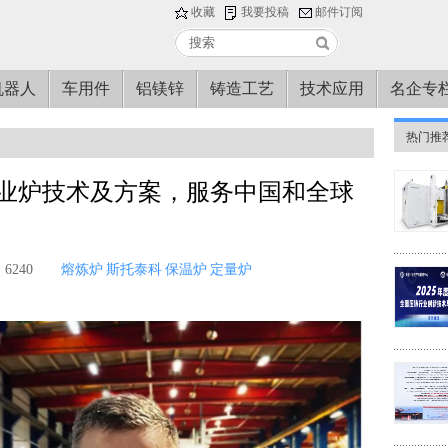
收藏
我要投稿
邮件订阅
机器人
车用件
铝镁锌
铸造工艺
技术应用
名企专
热门推
业炉技术及方案，服务中国和全球
6240
熔炼炉
斯托泰科
保温炉
定量炉