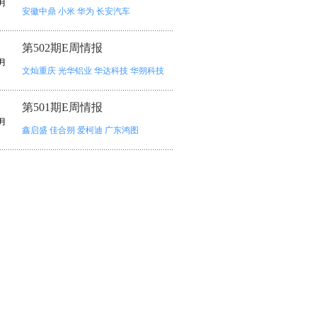
月
安徽中鼎
小米
华为
长安汽车
第502期E周情报
月
文灿重庆
光华铝业
华达科技
华朔科技
第501期E周情报
月
鑫启盛
佳合朔
爱柯迪
广东鸿图