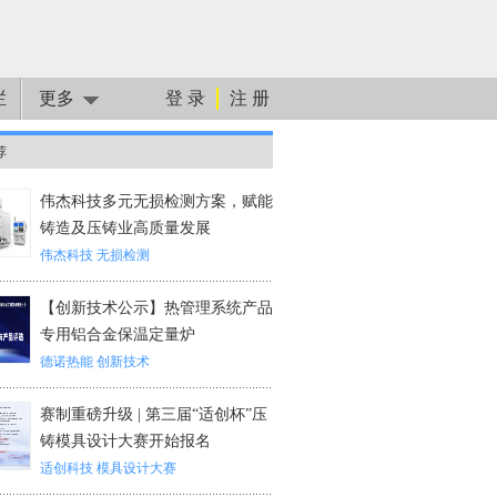
栏
更多
登 录
注 册
荐
伟杰科技多元无损检测方案，赋能
铸造及压铸业高质量发展
伟杰科技
无损检测
【创新技术公示】热管理系统产品
专用铝合金保温定量炉
德诺热能
创新技术
赛制重磅升级 | 第三届“适创杯”压
铸模具设计大赛开始报名
适创科技
模具设计大赛