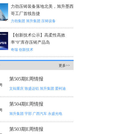
力劲压铸装备落地北美，旭升墨西
哥工厂首线告捷
力劲集团
旭升集团
压铸设备
【创新技术公示】高柔性高效
率“0”库存压铸产品岛
奇瑞
创新技术
情
更多>>
第505期E周情报
月
文灿重庆
致盛达铝
旭升集团
爱柯迪
第504期E周情报
月
旭升集团
宇部
广西汽车
永盛光电
第503期E周情报