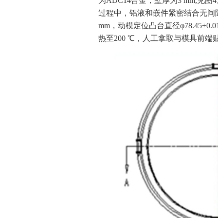
为ADC14合金，壁厚为3 mm,
过程中，铝液和嵌件紧密结合无间隙，
mm，动模定位凸台直径φ78.45±0.
热至200 ℃，人工拿取与模具前