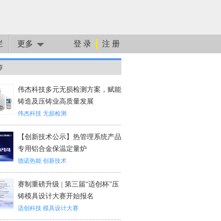
栏
更多
登 录
注 册
荐
伟杰科技多元无损检测方案，赋能
铸造及压铸业高质量发展
伟杰科技
无损检测
【创新技术公示】热管理系统产品
专用铝合金保温定量炉
德诺热能
创新技术
赛制重磅升级 | 第三届“适创杯”压
铸模具设计大赛开始报名
适创科技
模具设计大赛