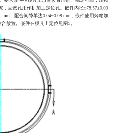
见图4。要求嵌件在模具上放置位置准确、稳定可靠，压铸
且该孔用作机加工定位孔。嵌件内径φ78.57±0.03
01 mm，配合间隙单边0.04~0.08 mm，嵌件使用烤箱加
端贴合放置。嵌件在模具上定位见图5。