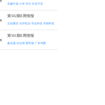
月
安徽中鼎
小米
华为
长安汽车
第502期E周情报
月
文灿重庆
光华铝业
华达科技
华朔科技
第501期E周情报
月
鑫启盛
佳合朔
爱柯迪
广东鸿图