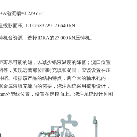
溢流槽=3 229 c㎡
积=1.1×75×3229=2 6640 kN
台资源，选择IDRA的27 000 kN压铸机。
距离尽可能的短，以减少铝液温度的降低；浇口位置
相等，实现远离部位同时充填和凝固；应该设置在压
补缩。根据该产品的结构特点，两个大的轴承孔内
据金属液填充流向的需要，浇注系统采用梳形设计，
5 mm分型线位置，设置在定模面上。浇注系统设计见图