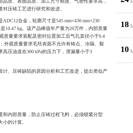
部品质、表面品质、加工尺寸精度、气密性要求高，
5
要对压铸工艺进行研究和改进。
12合金，轮廓尺寸是545 mm×430 mm×230
18
5
是10.47 kg。该产品峰值年产量为20万件，内部质量
准，外观质量要求装配及密封位置加工后气孔直径小于0.4
3个；外观质量要求毛坯表面不允许有铸点、冷隔、裂
10
压油道在300 kPa的压力下，泄漏量小于3
5
设计、压铸缺陷的原因分析和工艺改进，提出类似产
度和内部质量，防止压铸过程飞料，必须锁紧分型
大小的计算。