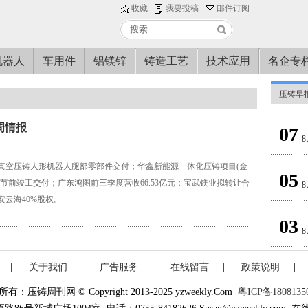
收藏
我要投稿
邮件订阅
机器人
车用件
铝镁锌
铸造工艺
技术应用
名企专
压铸早
E周情报
07
8
真空压铸人形机器人腿部零部件交付；华鑫新能源一体化压铸项目(金
05
春节前竣工交付；广东鸿图前三季度营收66.53亿元；宝武镁业拟转让合
8
安云海40%股权。
03
8
|
关于我们
|
广告服务
|
在线留言
|
政策说明
|
有：压铸周刊网 © Copyright 2013-2025 yzweekly.Com
粤ICP备1808135