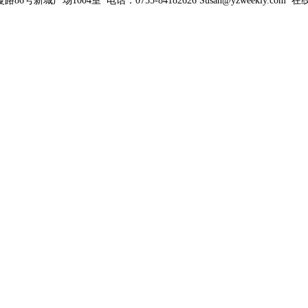
新城广场1004室 电话：0755-84182626 Susan@yzweekly.com 在线