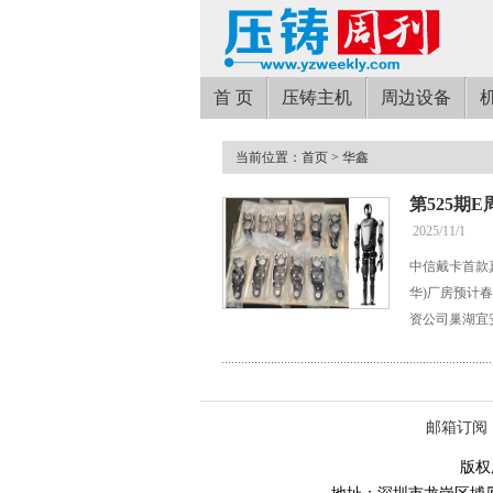
首 页
压铸主机
周边设备
当前位置：
首页
> 华鑫
第525期
2025/11/1
中信戴卡首款
华)厂房预计
资公司巢湖宜
邮箱订阅
版权所