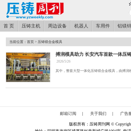
首 页
压铸主机
周边设备
机器人
车用件
铝镁
当前位置：
首页
> 压铸镁合金模具
搏润模具助力 长安汽车首款一体压
2026/5/26
其中，整套大型一体化压铸镁合金模具，由搏润
邮箱订阅
|
关于我们
|
广告
版权所有：压铸周刊网 © Copyright 20