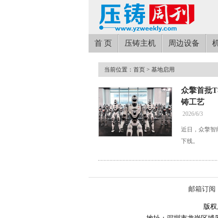
首 页
压铸主机
周边设备
当前位置：
首页
> 基地启用
众擎首批T
铸工艺
2026/6/3
近日，众擎智
下线。
邮箱订阅
版权所