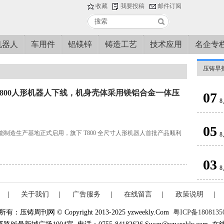
收藏
我要投稿
邮件订阅
机器人
车用件
铝镁锌
铸造工艺
技术应用
名企专
压铸早
800人形机器人下线，机身壳体采用镁铝合金一体压
07
8
05
能制造生产基地正式启用，旗下 T800 全尺寸人形机器人首批产品顺利
8
03
8
|
关于我们
|
广告服务
|
在线留言
|
政策说明
|
有：压铸周刊网 © Copyright 2013-2025 yzweekly.Com
粤ICP备1808135