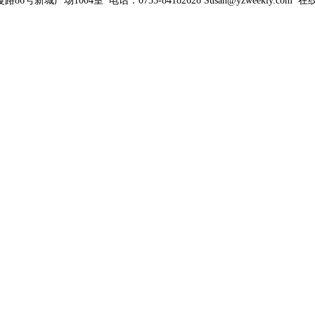
新城广场1004室 电话：0755-84182626 Susan@yzweekly.com 在线