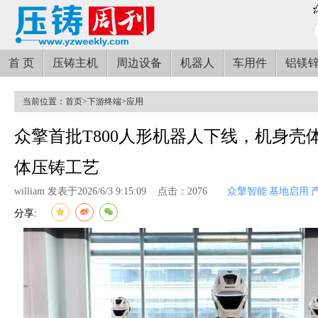
首 页
压铸主机
周边设备
机器人
车用件
铝镁
当前位置：
首页
>
下游终端
>
应用
众擎首批T800人形机器人下线，机身壳
体压铸工艺
william 发表于2026/6/3 9:15:09
点击：2076
众擎智能
基地启用
分享: