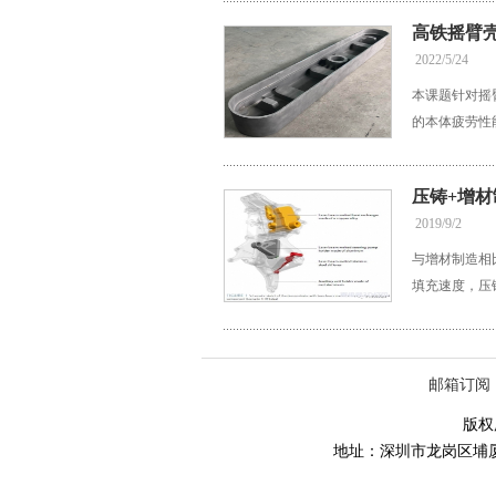
高铁摇臂
2022/5/24
本课题针对摇
的本体疲劳性
压铸+增
2019/9/2
与增材制造相
填充速度，压
邮箱订阅
版权所
地址：深圳市龙岗区埔厦路86号