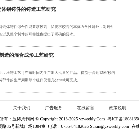
壳体铝铸件的铸造工艺研究
臂壳体铸件综合性能要求较高，除要求较高的本体力学性能外，对铸件
能以及整个制件的可靠性也提出了明确的要求。
材制造的混合成形工艺研究
比，压铸工艺可在短时间内生产出大批量的产品。得益于高达12米/秒的
铸部件的生产周期每个组件仅需几分钟就可完成。
|
关于我们
|
广告服务
|
在线留言
|
政策说明
|
有：压铸周刊网 © Copyright 2013-2025 yzweekly.Com
粤ICP备1808135
新城广场1004室 电话：0755-84182626 Susan@yzweekly.com 在线