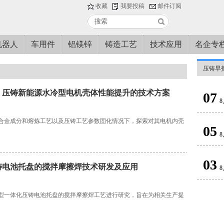
收藏
我要投稿
邮件订阅
机器人
车用件
铝镁锌
铸造工艺
技术应用
名企专
压铸早
：压铸新能源水冷型电机壳体性能提升的技术方案
07
8
合金成分和熔炼工艺以及压铸工艺参数固化情况下，探索对其电机内壳
05
8
03
铸电池托盘的搅拌摩擦焊技术研发及应用
8
型一体化压铸电池托盘的搅拌摩擦焊工艺进行研究，旨在为相关生产提