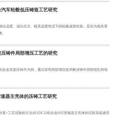
金汽车轮毂低压铸造工艺研究
浇注温度、浇注压力、模具温度情况下的轮毂成形性能，旨在为相关零
考。
架压铸件局部增压工艺的研究
铝合金支架压铸件为例，通过采用局部增压技术解决铸件局部缩孔和缩
变速器主壳体的压铸工艺研究
仿真+工艺试验的方法对ADC12铝合金9AT变速器主壳体的压射高低速切
。