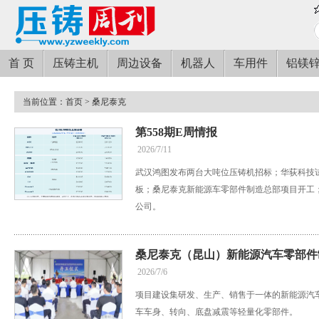
首 页
压铸主机
周边设备
机器人
车用件
铝镁
当前位置：
首页
> 桑尼泰克
第558期E周情报
2026/7/11
武汉鸿图发布两台大吨位压铸机招标；华荻科技
板；桑尼泰克新能源车零部件制造总部项目开工
公司。
桑尼泰克（昆山）新能源汽车零部件
2026/7/6
项目建设集研发、生产、销售于一体的新能源汽
车车身、转向、底盘减震等轻量化零部件。