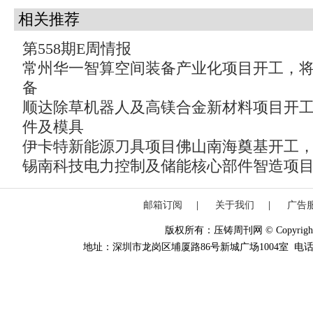
相关推荐
第558期E周情报
常州华一智算空间装备产业化项目开工，
备
顺达除草机器人及高镁合金新材料项目开
件及模具
伊卡特新能源刀具项目佛山南海奠基开工
锡南科技电力控制及储能核心部件智造项
邮箱订阅
|
关于我们
|
广告
版权所有：压铸周刊网 © Copyright 20
地址：深圳市龙岗区埔厦路86号新城广场1004室 电话：0755-84