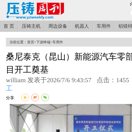
首 页
压铸主机
周边设备
机器人
车用件
铝镁
当前位置：
首页
>
下游终端
>
车用件
桑尼泰克（昆山）新能源汽车零
目开工奠基
william 发表于2026/7/6 9:43:57
点击：1455
工
分享: