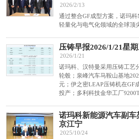
2026/2/13
通过整合GF成型方案，诺玛科N
轻量化与电气化领域的全球顶
压铸早报2026/1/21星
2026/1/21
诺玛科、汉特曼采用压铸工艺
轮毂；泉峰汽车马鞍山基地202
元；伊之密LEAP压铸机在G
投产；多利科技金华工厂9200
诺玛科新能源汽车副车
京江宁
2025/10/24