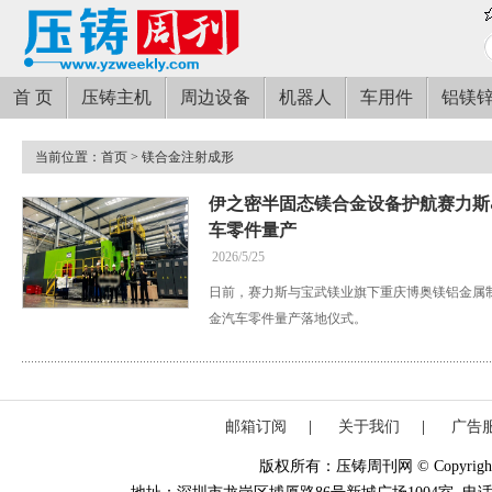
首 页
压铸主机
周边设备
机器人
车用件
铝镁
当前位置：
首页
> 镁合金注射成形
伊之密半固态镁合金设备护航赛力斯
车零件量产
2026/5/25
日前，赛力斯与宝武镁业旗下重庆博奥镁铝金属
金汽车零件量产落地仪式。
邮箱订阅
|
关于我们
|
广告
版权所有：压铸周刊网 © Copyright 20