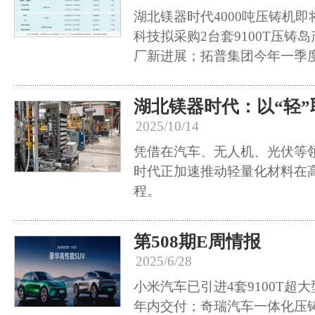
湖北镁器时代4000吨压铸机
科技拟采购2台套9100T压铸
厂新进展；拓普集团今年一季度营
湖北镁器时代：以“轻”
2025/10/14
凭借在汽车、无人机、光伏等
时代正加速推动轻量化材料在
程。
第508期E周情报
2025/6/28
小米汽车已引进4套9100T超
年内交付；奇瑞汽车一体化压