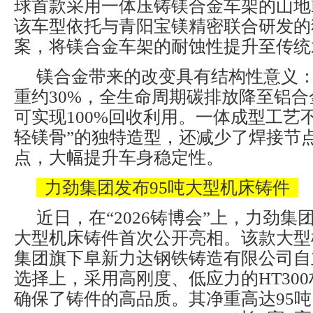
球首款采用一体压铸镁合金车架的山地E-B
该车型依托与青阳宝镁精密联合研发的
案，将镁合金车架的耐蚀性提升至传统
镁合金带来的改变具有结构性意义
重约30%，全生命周期碳排放降至铝合金的
可实现100%回收利用。一体成型工艺
轻镁骨”的独特造型，还减少了焊接节
点，大幅提升车身稳定性。
力劲集团发布95吨大型机床铸件
近日，在“2026铸博会”上，力劲集
大型机床铸件首次公开亮相。该款大型
集团旗下阜新力达钢铁铸造有限公司自
选择上，采用高刚度、低应力的HT30
确保了铸件的高品质。其净重高达95