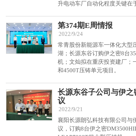
升电动车厂自动化程度关键在
第374期E周情报
2022/9/24
常青股份新能源车一体化大型
湖；长源东谷订购伊之密8台350
机；文灿拟在重庆投资建厂；一
和4500T压铸单元项目。
长源东谷子公司与伊之
议
2022/9/21
襄阳长源朗弘科技有限公司与
议，订购8台伊之密DM3500HI