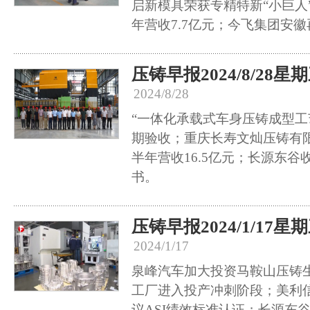
启新模具荣获专精特新“小巨人
年营收7.7亿元；今飞集团安
压铸早报2024/8/28星
2024/8/28
“一体化承载式车身压铸成型工
期验收；重庆长寿文灿压铸有
半年营收16.5亿元；长源东
书。
压铸早报2024/1/17星
2024/1/17
泉峰汽车加大投资马鞍山压铸
工厂进入投产冲刺阶段；美利
议ASI绩效标准认证；长源东