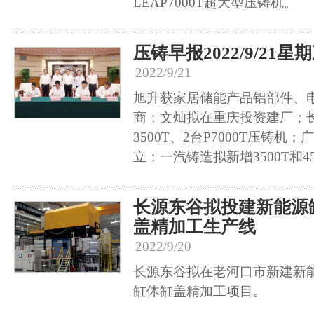
LEAP7000T超大型压铸机。
压铸早报2022/9/21星
2022/9/21
旭升获家居储能产品铝部件、
商；文灿拟在重庆投资建厂；
3500T、2台P7000T压铸
立；一汽铸造拟新增3500T和4
长源东谷拟投建新能源
盖精加工生产线
2022/9/20
长源东谷拟在老河口市新建新
缸体缸盖精加工项目。