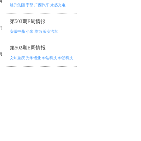
月
旭升集团
宇部
广西汽车
永盛光电
第503期E周情报
月
安徽中鼎
小米
华为
长安汽车
第502期E周情报
月
文灿重庆
光华铝业
华达科技
华朔科技