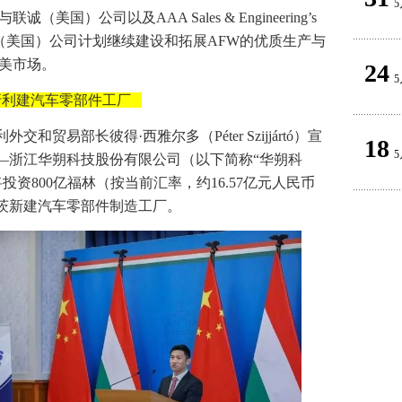
5
美国）公司以及AAA Sales & Engineering’s
应。联诚（美国）公司计划继续建设和拓展AFW的优质生产与
北美市场。
24
5
匈牙利建汽车零部件工厂
交和贸易部长彼得·西雅尔多（Péter Szijjártó）宣
18
5
—浙江华朔科技股份有限公司（以下简称“华朔科
Kft.将投资800亿福林（按当前汇率，约16.57亿元人民币
茨新建汽车零部件制造工厂。