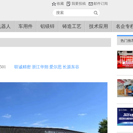
收藏
我要投稿
邮件订阅
机器人
车用件
铝镁锌
铸造工艺
技术应用
名企专
热门推
01
联诚精密
浙江华朔
爱尔思
长源东谷