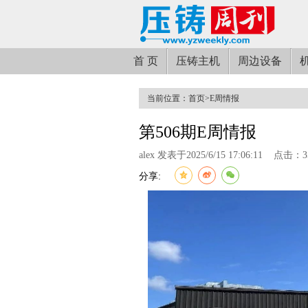
首 页
压铸主机
周边设备
当前位置：
首页
>
E周情报
第506期E周情报
alex 发表于2025/6/15 17:06:11
点击：35
分享: