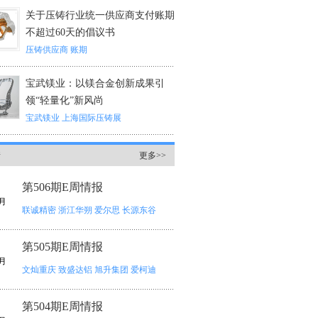
关于压铸行业统一供应商支付账期
不超过60天的倡议书
压铸供应商
账期
宝武镁业：以镁合金创新成果引
领“轻量化”新风尚
宝武镁业
上海国际压铸展
情
更多>>
第506期E周情报
月
联诚精密
浙江华朔
爱尔思
长源东谷
第505期E周情报
月
文灿重庆
致盛达铝
旭升集团
爱柯迪
第504期E周情报