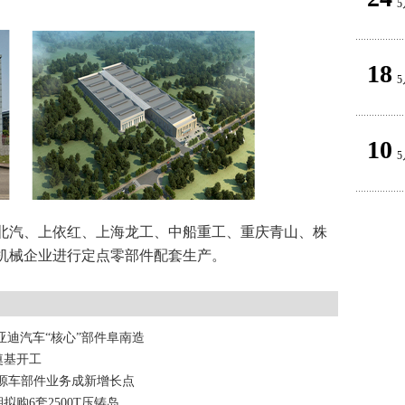
5
18
5
10
5
北汽、上依红、上海龙工、中船重工、重庆青山、株
机械企业进行定点零部件配套生产。
亚迪汽车“核心”部件阜南造
奠基开工
能源车部件业务成新增长点
购6套2500T压铸岛