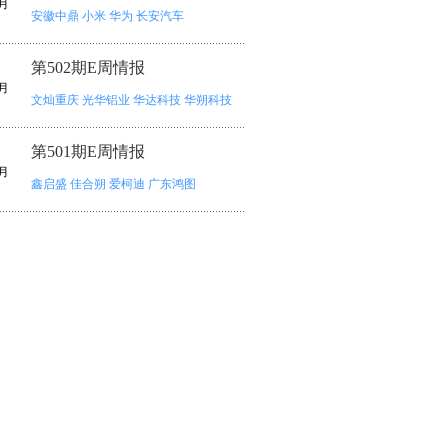
月
安徽中鼎
小米
华为
长安汽车
第502期E周情报
月
文灿重庆
光华铝业
华达科技
华朔科技
第501期E周情报
月
鑫启盛
佳合朔
爱柯迪
广东鸿图