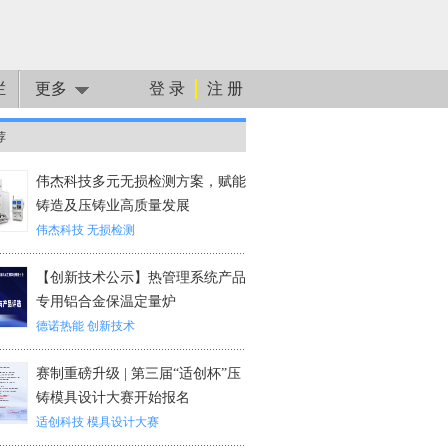
栏
更多
登 录
注 册
荐
伟杰科技多元无损检测方案，赋能
铸造及压铸业高质量发展
伟杰科技
无损检测
【创新技术公示】热管理系统产品
专用铝合金保温定量炉
德诺热能
创新技术
赛制重磅升级 | 第三届“适创杯”压
铸模具设计大赛开始报名
适创科技
模具设计大赛