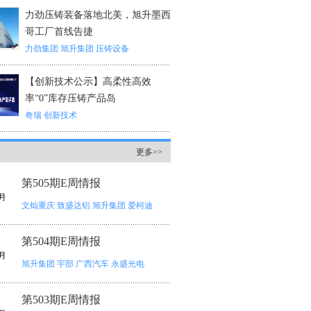
力劲压铸装备落地北美，旭升墨西
哥工厂首线告捷
力劲集团
旭升集团
压铸设备
【创新技术公示】高柔性高效
率“0”库存压铸产品岛
奇瑞
创新技术
情
更多>>
第505期E周情报
月
文灿重庆
致盛达铝
旭升集团
爱柯迪
第504期E周情报
月
旭升集团
宇部
广西汽车
永盛光电
第503期E周情报