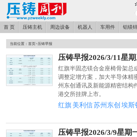
首 页
压铸主机
周边设备
机器人
车用件
铝镁
当前位置：
首页
>
压铸早报
压铸早报2026/3/11星
红旗半固态镁合金座椅骨架总
调整定增方案，加大半导体精
州东创通讯及新能源精密结构
港交所挂牌上市。
红旗
美利信
苏州东创
埃斯
压铸早报2026/3/9星期