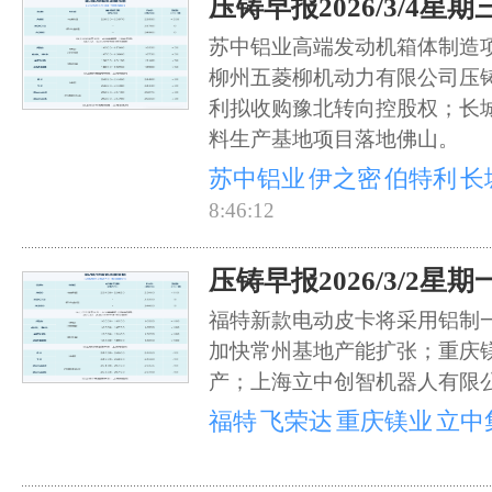
压铸早报2026/3/4星期
苏中铝业高端发动机箱体制造
柳州五菱柳机动力有限公司压
利拟收购豫北转向控股权；长
料生产基地项目落地佛山。
苏中铝业
伊之密
伯特利
长
8:46:12
压铸早报2026/3/2星期
福特新款电动皮卡将采用铝制
加快常州基地产能扩张；重庆
产；上海立中创智机器人有限
福特
飞荣达
重庆镁业
立中