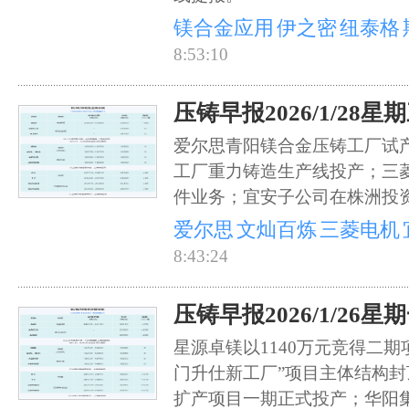
镁合金应用
伊之密
纽泰格
8:53:10
压铸早报2026/1/28星
爱尔思青阳镁合金压铸工厂试
工厂重力铸造生产线投产；三
件业务；宜安子公司在株洲投
爱尔思
文灿百炼
三菱电机
8:43:24
压铸早报2026/1/26星
星源卓镁以1140万元竞得二期
门升仕新工厂”项目主体结构
扩产项目一期正式投产；华阳