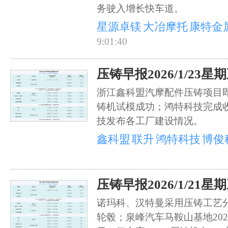
务驶入增长快车道。
星源卓镁
大冶摩托
康特金
9:01:40
压铸早报2026/1/23星
浙江鑫科盟汽摩配件压铸项目即将
铸机试模成功；鸿特科技完成
技发布各工厂建设情况。
鑫科盟
联升
鸿特科技
博俊
压铸早报2026/1/21星
诺玛科、汉特曼采用压铸工艺
轮毂；泉峰汽车马鞍山基地202