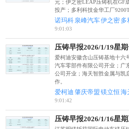
元；伊之密LEAP压铸机在G
投产；多利科技金华工厂9200T
诺玛科
泉峰汽车
伊之密
多
9:01:03
压铸早报2026/1/19星
爱柯迪安徽含山压铸基地十六
汽车零部件有限公司开业；广
公司开业；海天智胜金属与凯
作。
爱柯迪
肇庆帝盟
镁立恒
海
9:01:42
压铸早报2026/1/16星