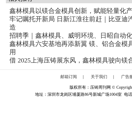
鑫林模具以镁合金模具创新，赋能轻量化
牢记嘱托开新局 日新江淮往前赶｜比亚迪汽
造
招聘季｜鑫林模具、威明环境、日昭自动化
鑫林模具六安基地再添新翼 镁、铝合金模
用
借 2025上海压铸展东风，鑫林模具驶向
邮箱订阅
|
关于我们
|
广告
版权所有：压铸周刊网 © Copyright 20
地址：深圳市龙岗区埔厦路86号新城广场1004室 电话：0755-84