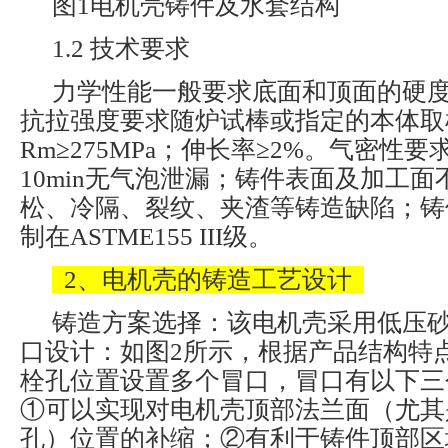
图1电机壳铸件及水套结构
1.2 技术要求
力学性能一般要求底面和顶面的硬度
抗拉强度要求随炉试棒或指定的本体取
Rm≥275MPa；伸长率≥2%。气密性要求
10min无气泡泄漏；铸件表面及加工
松、冷隔、裂纹、夹渣等铸造缺陷；铸
制在ASTME155 III级。
2、电机壳的铸造工艺设计
铸造方案选择：该电机壳采用低压
口设计：如图2所示，根据产品结构特
栓孔位置设置多个冒口，冒口有以下三
①可以实现对电机壳顶部法兰面（尤其
孔）位置的补缩；②有利于铸件顶部区