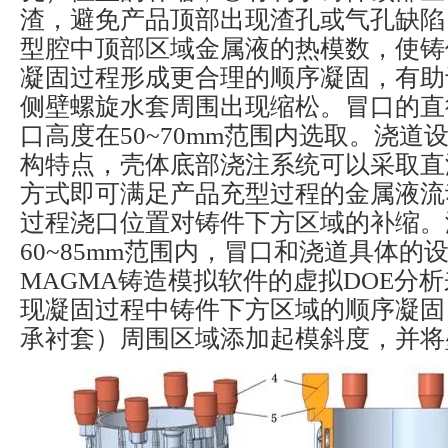
渣，避免产品顶部出现渣孔或气孔缺陷
型腔中顶部区域金属液的热模数，使铸
凝固过程形成更合理的顺序凝固，有助
侧壁螺旋水套周围出现缩松。冒口的直径4
口高度在50~70mm范围内选取。浇道
构特点，壳体底部浇注系统可以采取直
方式即可满足产品充型过程的金属液流
过程浇口位置对铸件下方区域的补缩。
60~85mm范围内，冒口和浇道具体的
MAGMA铸造模拟软件的虚拟DOE分
现凝固过程中铸件下方区域的顺序凝固
承衬套）周围区域添加起模斜度，并将