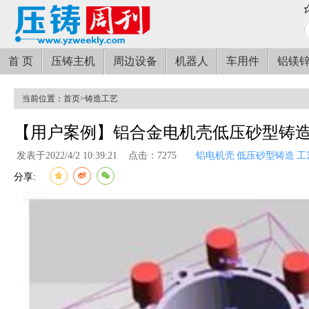
首 页
压铸主机
周边设备
机器人
车用件
铝镁
当前位置：
首页
>
铸造工艺
【用户案例】铝合金电机壳低压砂型铸
发表于2022/4/2 10:39:21
点击：7275
铝电机壳
低压砂型铸造
工
分享: