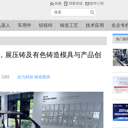
收藏
我要投稿
邮件订阅
机器人
车用件
铝镁锌
铸造工艺
技术应用
名企专
热门推
，展压铸及有色铸造模具与产品创
2283
合力科技
铸造模具