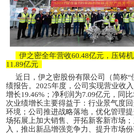
伊之密全年营收60.48亿元，压铸
11.89亿元
近日，伊之密股份有限公司（简称“
绩报告。2025年度，公司实现营业收入6
增长19.46%；净利润为7.09亿元，同比
次业绩增长主要得益于：行业景气度回
环境；公司推进战略落地，优化管理提
场拓展上加大销售、开拓新客新市场；
入，推出新品增强竞争力、提升市场份