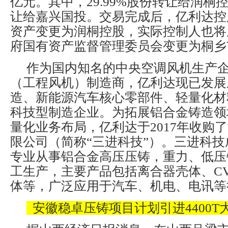
亿元。其中，29.99%股份转让给润桐控
让给嘉兴国投。交易完成后，亿利达控
资产变更为润桐控股，实际控制人也将
府国有资产监督管理委员会变更为桐乡
作为国内知名的中央空调风机生产
（工程风机）制造商，亿利达现已发展
造、新能源汽车核心零部件、轻量化材
科技型制造企业。为拓展铝合金铸造领
量化业务布局，亿利达于2017年收购
限公司（简称“三进科技”）。三进科技成
专业从事铝合金高压压铸，重力、低压
工生产，主要产品包括离合器壳体、C
体等，广泛应用于汽车、机电、电讯等
安徽稳卓压铸项目计划引进4400T