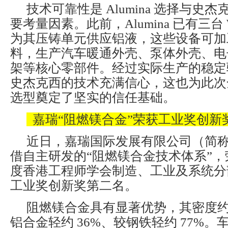
技术可靠性是 Alumina 选择与史
要考量因素。此前，Alumina 已有三台 We
为其压铸单元供应铝液，这些设备可加
料，生产汽车暖通外壳、泵体外壳、电
架等核心零部件。经过实际生产的稳定验证，
史杰克西的技术充满信心，这也为此次
选型奠定了坚实的信任基础。
嘉瑞“阻燃镁合金”荣获工业奖创新
近日，嘉瑞国际发展有限公司（简称
借自主研发的“阻燃镁合金技术体系”，荣获 2
度香港工程师学会制造、工业及系统分部（
工业奖创新奖第二名。
阻燃镁合金具有显著优势，其密度约 1.7
铝合金轻约 36%、较钢铁轻约 77%。车