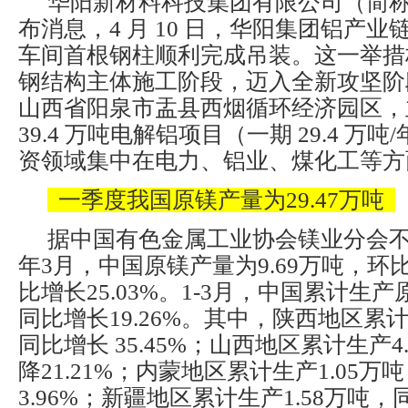
华阳新材料科技集团有限公司（简称
布消息，4 月 10 日，华阳集团铝产
车间首根钢柱顺利完成吊装。这一举措
钢结构主体施工阶段，迈入全新攻坚阶
山西省阳泉市盂县西烟循环经济园区，
39.4 万吨电解铝项目（一期 29.4 万
资领域集中在电力、铝业、煤化工等方
一季度我国原镁产量为29.47万吨
据中国有色金属工业协会镁业分会不完
年3月，中国原镁产量为9.69万吨，环比
比增长25.03%。1-3月，中国累计生产原
同比增长19.26%。其中，陕西地区累计
同比增长 35.45%；山西地区累计生产4
降21.21%；内蒙地区累计生产1.05万
3.96%；新疆地区累计生产1.58万吨，同