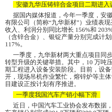
安徽九华压铸锌合金项目二期进入
据国内媒体报道，今年一季度，安
有限公司（简称“九华新材”）业绩表
收入、利润分别同比增长 156%和 20
（含锌合金）、银锭产量分别完成计划的
117%。
一季度，九华新材两大重点项目同
转型升级的关键举措。其中，10 万吨
期工程进入设备安装阶段。目前，设备
开，现场吊机作业繁忙，熔锌炉等主体
目建设正按计划有序推进。
一季度我国汽车产销小幅下滑
近日，中国汽车工业协会发布数据，2