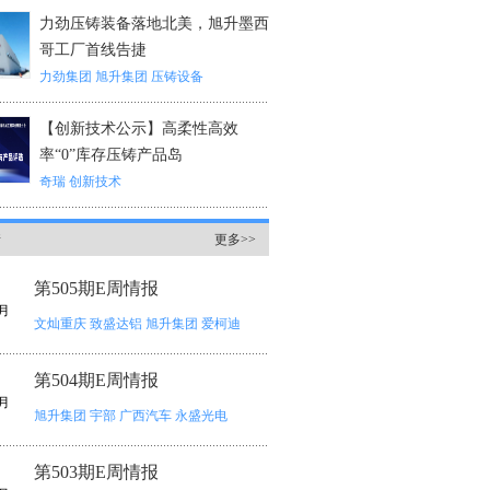
力劲压铸装备落地北美，旭升墨西
哥工厂首线告捷
力劲集团
旭升集团
压铸设备
【创新技术公示】高柔性高效
率“0”库存压铸产品岛
奇瑞
创新技术
情
更多>>
第505期E周情报
月
文灿重庆
致盛达铝
旭升集团
爱柯迪
第504期E周情报
月
旭升集团
宇部
广西汽车
永盛光电
第503期E周情报