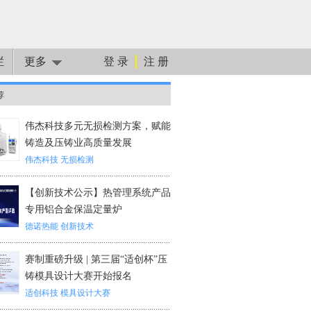
栏
更多
登 录
注 册
荐
伟杰科技多元无损检测方案，赋能
铸造及压铸业高质量发展
伟杰科技
无损检测
【创新技术公示】热管理系统产品
专用铝合金保温定量炉
德诺热能
创新技术
赛制重磅升级 | 第三届“适创杯”压
铸模具设计大赛开始报名
适创科技
模具设计大赛