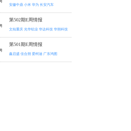
月
安徽中鼎
小米
华为
长安汽车
第502期E周情报
月
文灿重庆
光华铝业
华达科技
华朔科技
第501期E周情报
月
鑫启盛
佳合朔
爱柯迪
广东鸿图