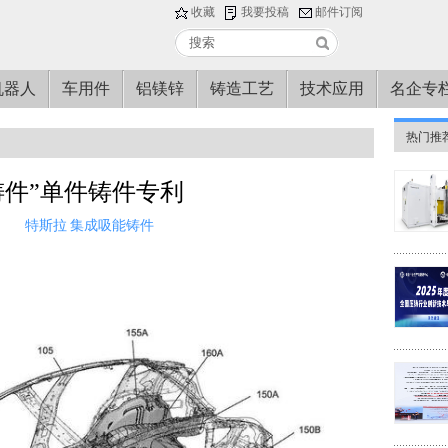
收藏
我要投稿
邮件订阅
机器人
车用件
铝镁锌
铸造工艺
技术应用
名企专
热门推
铸件”单件铸件专利
特斯拉
集成吸能铸件