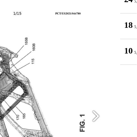
5
18
5
10
5