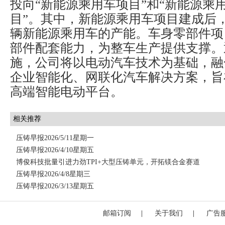
投向“新能源乘用车项目”和“新能源乘
目”。其中，新能源乘用车项目建成后，
辆新能源乘用车的产能。车身零部件项
部件配套能力，为整车生产提供支撑。
施，公司将以电动汽车技术为基础，融
企业智能化、网联化汽车解决方案，旨
高端智能电动平台。
相关推荐
压铸早报2026/5/11星期一
压铸早报2026/4/10星期五
博俊科技批量引进力劲TPI+大型压铸单元，开拓镁合金赛道
压铸早报2026/4/8星期三
压铸早报2026/3/13星期五
邮箱订阅
|
关于我们
|
广告