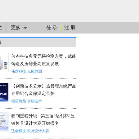
栏
更多
登 录
注 册
荐
伟杰科技多元无损检测方案，赋能
铸造及压铸业高质量发展
伟杰科技
无损检测
【创新技术公示】热管理系统产品
专用铝合金保温定量炉
德诺热能
创新技术
赛制重磅升级 | 第三届“适创杯”压
铸模具设计大赛开始报名
适创科技
模具设计大赛