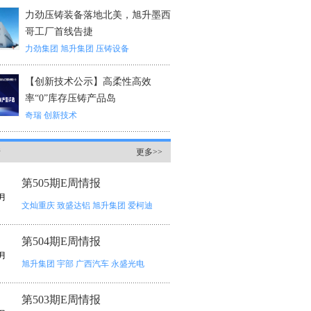
力劲压铸装备落地北美，旭升墨西
哥工厂首线告捷
力劲集团
旭升集团
压铸设备
【创新技术公示】高柔性高效
率“0”库存压铸产品岛
奇瑞
创新技术
情
更多>>
第505期E周情报
月
文灿重庆
致盛达铝
旭升集团
爱柯迪
第504期E周情报
月
旭升集团
宇部
广西汽车
永盛光电
第503期E周情报