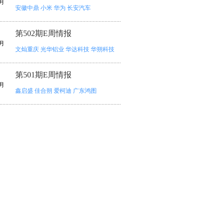
月
安徽中鼎
小米
华为
长安汽车
第502期E周情报
月
文灿重庆
光华铝业
华达科技
华朔科技
第501期E周情报
月
鑫启盛
佳合朔
爱柯迪
广东鸿图