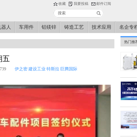
收藏
我要投稿
邮件订阅
机器人
车用件
铝镁锌
铸造工艺
技术应用
名企专
热门推
期五
39
伊之密
建设工业
特斯拉
巨腾国际